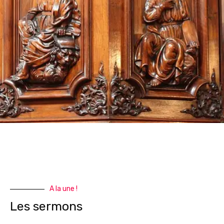
A la une !
Les sermons