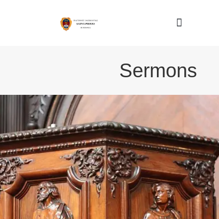
Nous connaître
Sermons