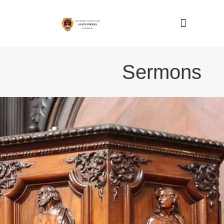
Nous connaître
Sermons