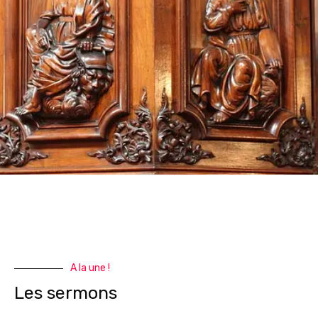
A la une !
Les sermons