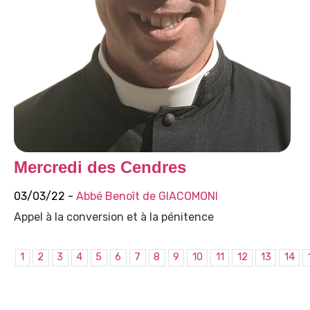
Mercredi des Cendres
03/03/22 -
Abbé Benoît de GIACOMONI
Appel à la conversion et à la pénitence
1
2
3
4
5
6
7
8
9
10
11
12
13
14