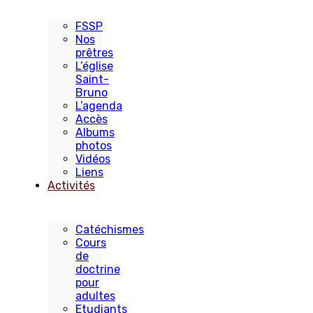
FSSP
Nos
prêtres
L’église
Saint-
Bruno
L’agenda
Accès
Albums
photos
Vidéos
Liens
Activités
Catéchismes
Cours
de
doctrine
pour
adultes
Etudiants