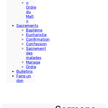
«
Ordre
du
Malt
»
Sacrements
Baptême
Eucharistie
Confirmation
Confession
Sacrement
des
malades
Mariage
Ordre
Bulletins
Faire un
don