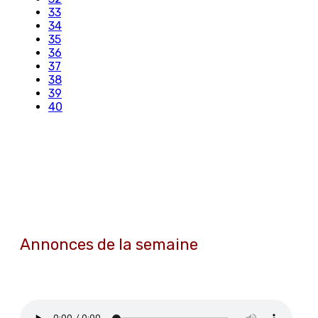
33
34
35
36
37
38
39
40
Annonces de la semaine