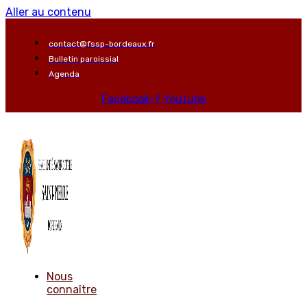
Aller au contenu
contact@fssp-bordeaux.fr
Bulletin paroissial
Agenda
Facebook-f
Youtube
Nous
connaître