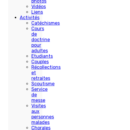
photos
Vidéos
Liens
Activités
Catéchismes
Cours
de
doctrine
pour
adultes
Etudiants
Couples
Récollections
et
retraites
Scoutisme
Service
de
messe
Visites
aux
personnes
malades
Chorales