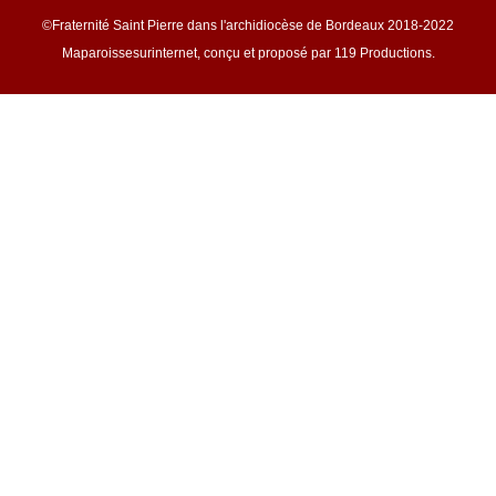
©Fraternité Saint Pierre dans l'archidiocèse de Bordeaux 2018-2022
Maparoissesurinternet, conçu et proposé par 119 Productions.