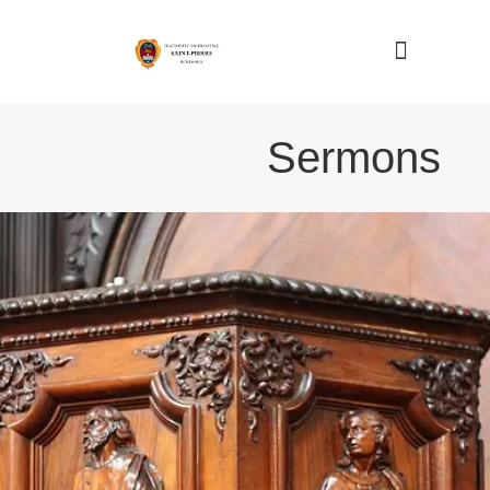
Nous connaître
Sermons