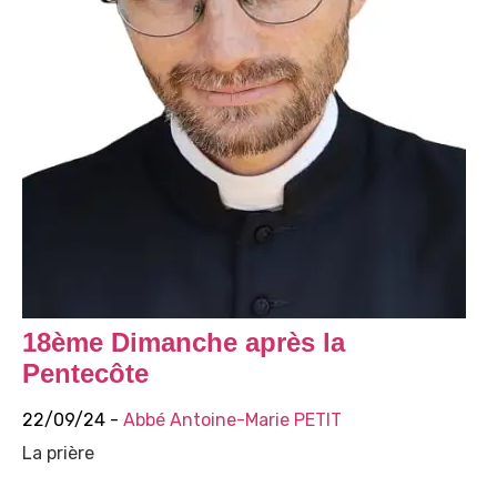
18ème Dimanche après la
Pentecôte
22/09/24 -
Abbé Antoine-Marie PETIT
La prière