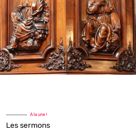
A la une !
Les sermons