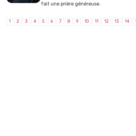
fait une prière généreuse.
1
2
3
4
5
6
7
8
9
10
11
12
13
14