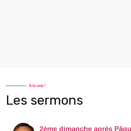
A la une !
Les sermons
2ème dimanche après Pâqu