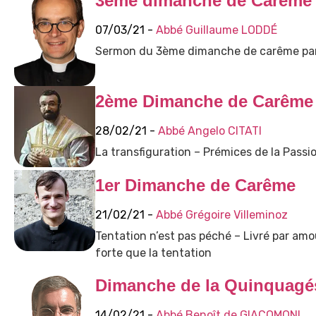
3ème dimanche de Carême
07/03/21 -
Abbé Guillaume LODDÉ
Sermon du 3ème dimanche de carême par
2ème Dimanche de Carême
28/02/21 -
Abbé Angelo CITATI
La transfiguration – Prémices de la Passio
1er Dimanche de Carême
21/02/21 -
Abbé Grégoire Villeminoz
Tentation n’est pas péché – Livré par amou
forte que la tentation
Dimanche de la Quinquagé
14/02/21 -
Abbé Benoît de GIACOMONI