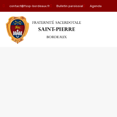
contact@fssp-bordeaux.fr
Bulletin paroissial
Agenda