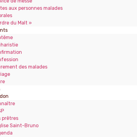
vice de messe
ites aux personnes malades
rales
rdre du Malt »
nts
ptême
haristie
firmation
fession
rement des malades
iage
re
s
 don
naître
SP
 prêtres
glise Saint-Bruno
genda