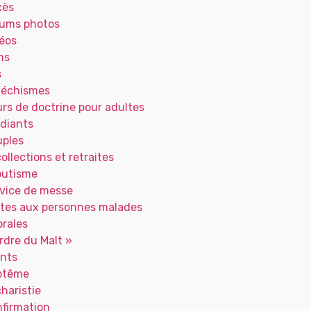
cès
ums photos
éos
ns
s
téchismes
rs de doctrine pour adultes
diants
ples
ollections et retraites
outisme
vice de messe
ites aux personnes malades
rales
rdre du Malt »
nts
ptême
haristie
firmation