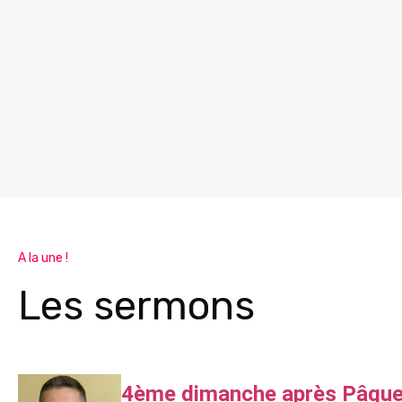
A la une !
Les sermons
4ème dimanche après Pâqu