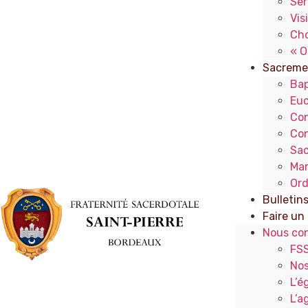
Ser
Vis
Cho
« O
Sacreme
Ba
Euc
Con
Con
Sac
Mar
Ord
Bulletin
Faire un
Nous con
FS
Nos
L’é
L’a