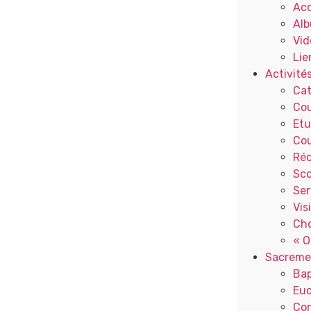
Ac
Alb
Vid
Lie
Activité
Ca
Cou
Etu
Cou
Réc
Sc
Ser
Vis
Cho
« O
Sacreme
Ba
Euc
Con