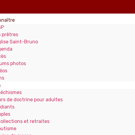
naître
SP
 prêtres
glise Saint-Bruno
genda
cès
ums photos
éos
ns
s
téchismes
rs de doctrine pour adultes
diants
ples
ollections et retraites
outisme