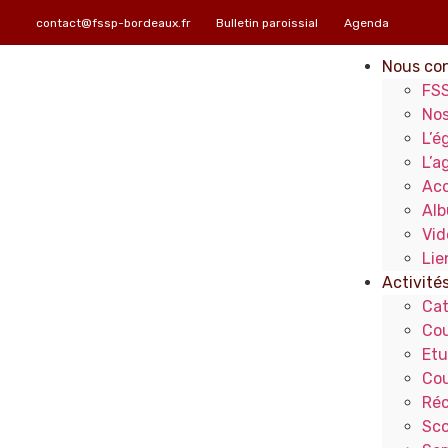
contact@fssp-bordeaux.fr
Bulletin paroissial
Agenda
Nous con
FS
Nos
L’é
L’a
Ac
Alb
Vid
Lie
Activité
Ca
Cou
Etu
Cou
Réc
Sc