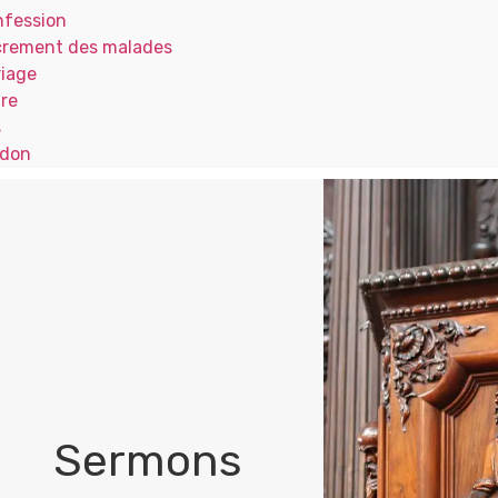
fession
rement des malades
iage
re
s
 don
Sermons