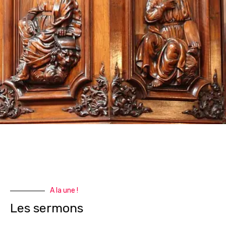
A la une !
Les sermons