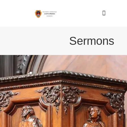
Nous connaître
Sermons