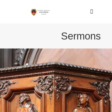
Nous connaître
Sermons