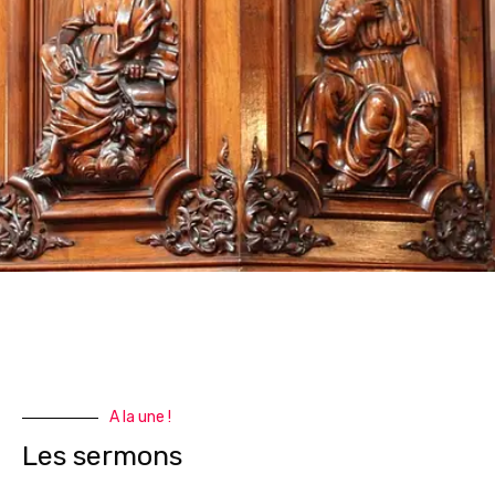
A la une !
Les sermons