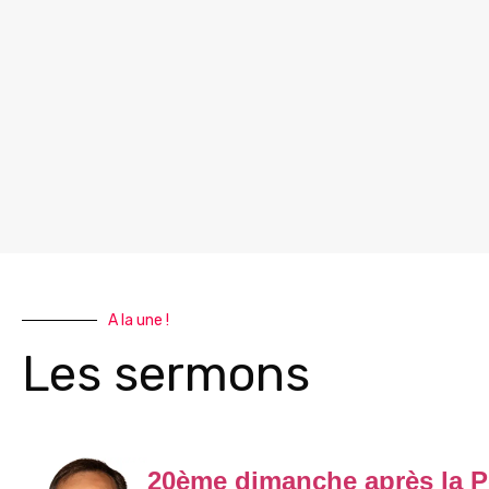
A la une !
Les sermons
20ème dimanche après la P