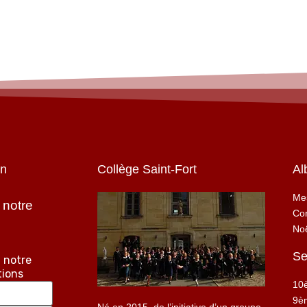
on
Collège Saint-Fort
Al
Mes
 notre
Con
No
Se
 notre
tions
10
9è