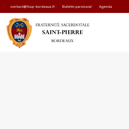
contact@fssp-bordeaux.fr
Bulletin paroissial
Agenda