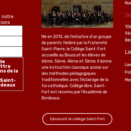
No
Se
 notre
tions
10
9è
Né en 2015, de l’initiative d’un groupe
8è
de parents fédéré par la Fraternité
Saint-Pierre, le Collège Saint-Fort
Li
accueille au Bouscat les élèves de
de
6ème, 5ème, 4ème et 3ème. Il donne
Lie
ettre
une instruction classique assise sur
ns de la
Pol
des méthodes pédagogiques
traditionnelles avec l’éclairage de la
 Saint-
Men
rdeaux
foi catholique. Collège libre, Saint-
Fort est reconnu par l’Académie de
Bordeaux.
Découvrir le collège Saint-Fort