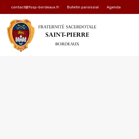
contact@fssp-bordeaux.fr
Bulletin paroissial
Agenda