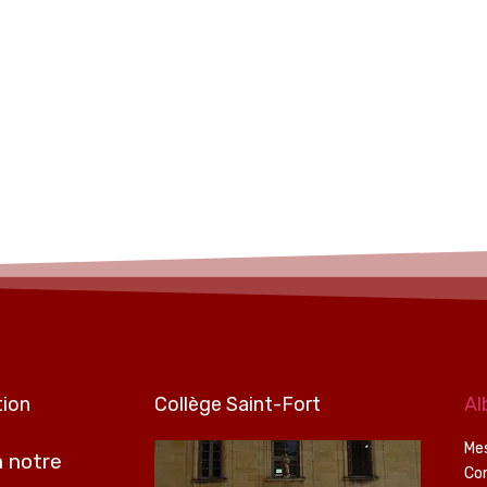
tion
Collège Saint-Fort
Al
Mes
 notre
Co