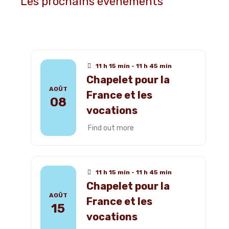
Les prochains événements
11 h 15 min - 11 h 45 min
Chapelet pour la
AOÛT
France et les
08
vocations
Find out more
11 h 15 min - 11 h 45 min
Chapelet pour la
AOÛT
France et les
15
vocations