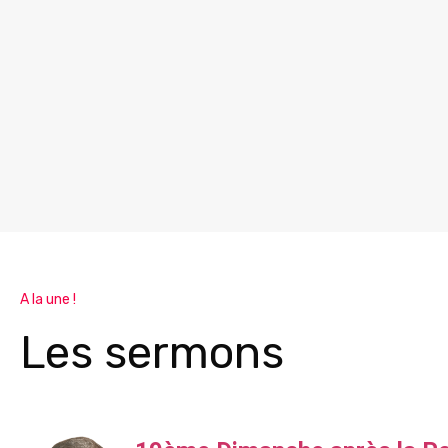
A la une !
Les sermons