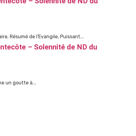
ntecôte – Solennité de ND du
ire, Résumé de l'Evangile, Puissant...
ntecôte – Solennité de ND du
e un goutte à...