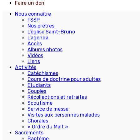
Faire un don
Nous connaître
FSSP
Nos prêtres
L’église Saint-Bruno
L’agenda
Accès
Albums photos
Vidéos
Liens
Activités
Catéchismes
Cours de doctrine pour adultes
Etudiants
Couples
Récollections et retraites
Scoutisme
Service de messe
Visites aux personnes malades
Chorales
« Ordre du Malt »
Sacrements
Baptême