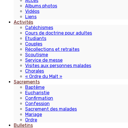
Accès
Albums photos
Vidéos
Liens
Activités
Catéchismes
Cours de doctrine pour adultes
Etudiants
Couples
Récollections et retraites
Scoutisme
Service de messe
Visites aux personnes malades
Chorales
« Ordre du Malt »
Sacrements
Baptême
Eucharistie
Confirmation
Confession
Sacrement des malades
Mariage
Ordre
Bulletins