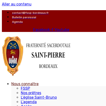
Aller au contenu
contact@fssp-bordeaux.fr
Bulletin paroissial
Agenda
Facebook-f
Youtube
Nous connaître
FSSP
Nos prêtres
L’église Saint-Bruno
L’agenda