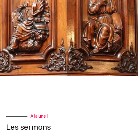
A la une !
Les sermons