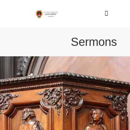
Nous connaître
Sermons