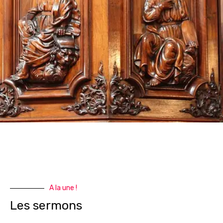
A la une !
Les sermons