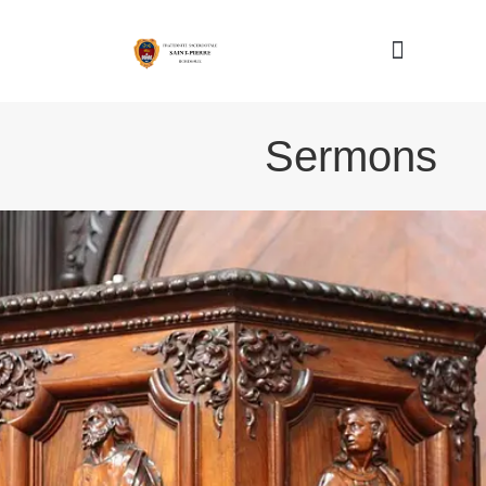
Nous connaître
Sermons