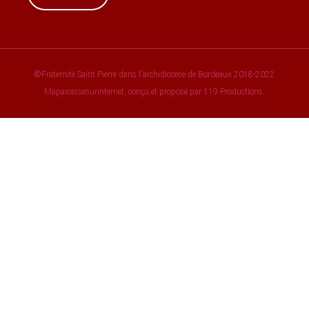
©Fraternité Saint Pierre dans l'archidiocèse de Bordeaux 2018-2022
Maparoissesurinternet, conçu et proposé par 119 Productions.