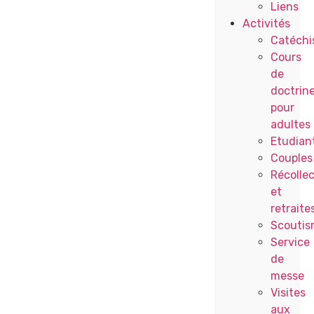
Liens
Activités
Catéchi
Cours
de
doctrin
pour
adultes
Etudian
Couples
Récollec
et
retraite
Scoutis
Service
de
messe
Visites
aux