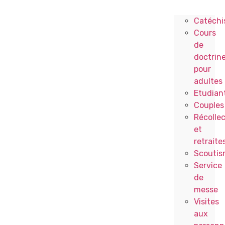
Catéchi
Cours
de
doctrin
pour
adultes
Etudian
Couples
Récollec
et
retraite
Scoutis
Service
de
messe
Visites
aux