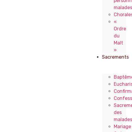
personn
malade
Chorale
«
Ordre
du
Malt
»
Sacrements
Baptêm
Eucharis
Confirm
Confess
Sacrem
des
malade
Mariage