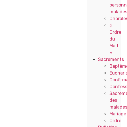
personn
malade
Chorale
«
Ordre
du
Malt
»
Sacrements
Baptêm
Eucharis
Confirm
Confess
Sacrem
des
malade
Mariage
Ordre