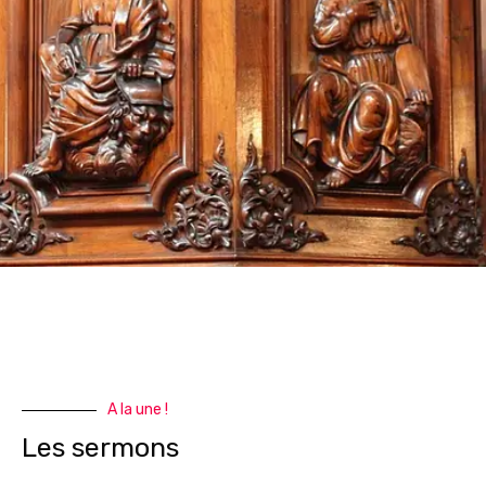
A la une !
Les sermons