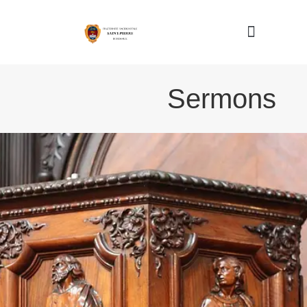
Nous connaître
Sermons