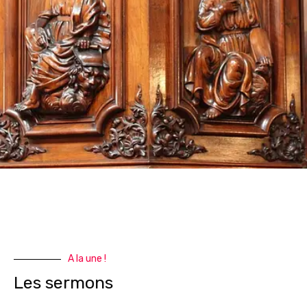
A la une !
Les sermons