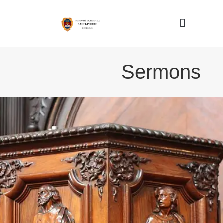
Nous connaître
Sermons