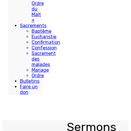
Ordre
du
Malt
»
Sacrements
Baptême
Eucharistie
Confirmation
Confession
Sacrement
des
malades
Mariage
Ordre
Bulletins
Faire un
don
Sermons