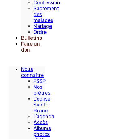
Confession
Sacrement
des
malades
Mariage
Ordre
Bulletins
Faire un
don
Nous
connaître
FSSP
Nos
prêtres
L’église
Saint-
Bruno
L’agenda
Accès
Albums
photos