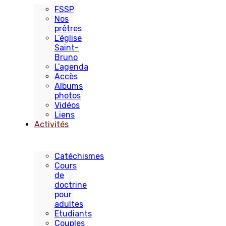
FSSP
Nos
prêtres
L’église
Saint-
Bruno
L’agenda
Accès
Albums
photos
Vidéos
Liens
Activités
Catéchismes
Cours
de
doctrine
pour
adultes
Etudiants
Couples