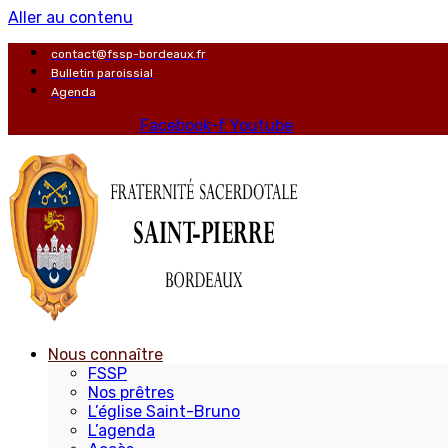
Aller au contenu
contact@fssp-bordeaux.fr
Bulletin paroissial
Agenda
Facebook-f
Youtube
Nous connaître
FSSP
Nos prêtres
L’église Saint-Bruno
L’agenda