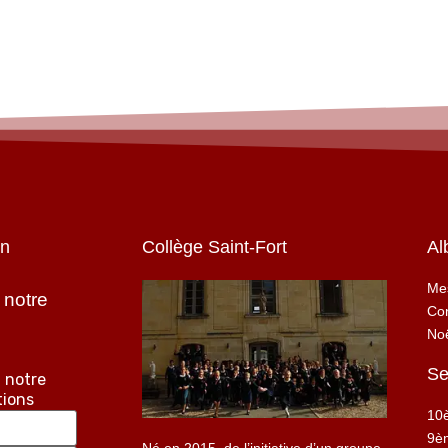
on
Collège Saint-Fort
Al
Mes
 notre
Con
No
Se
 notre
tions
10
9è