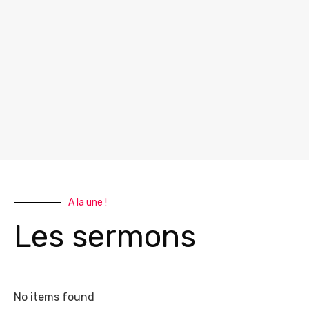
A la une !
Les sermons
No items found