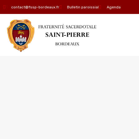
contact@fssp-bordeaux.fr
Bulletin paroissial
Agenda