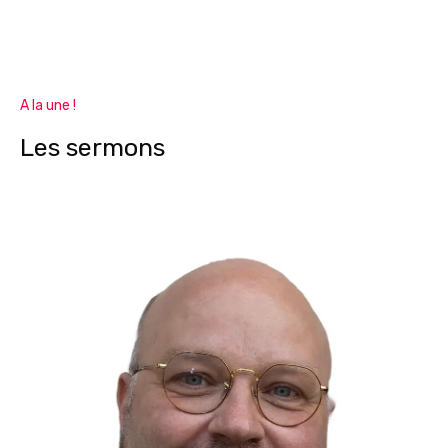
A la une !
Les sermons