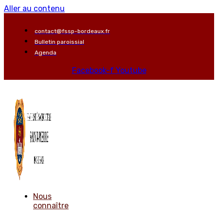
Aller au contenu
contact@fssp-bordeaux.fr
Bulletin paroissial
Agenda
Facebook-f
Youtube
Nous
connaître