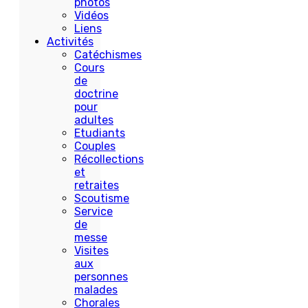
photos
Vidéos
Liens
Activités
Catéchismes
Cours
de
doctrine
pour
adultes
Etudiants
Couples
Récollections
et
retraites
Scoutisme
Service
de
messe
Visites
aux
personnes
malades
Chorales