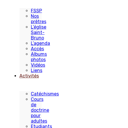
FSSP
Nos
prêtres
L’église
Saint-
Bruno
L’agenda
Accès
Albums
photos
Vidéos
Liens
Activités
Catéchismes
Cours
de
doctrine
pour
adultes
Etudiants