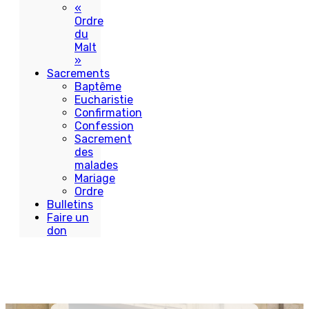
«
Ordre
du
Malt
»
Sacrements
Baptême
Eucharistie
Confirmation
Confession
Sacrement
des
malades
Mariage
Ordre
Bulletins
Faire un
don