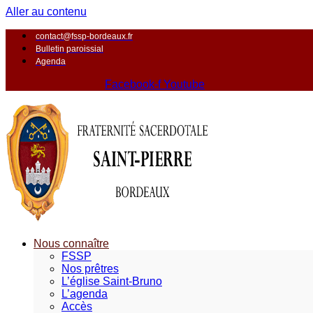
Aller au contenu
contact@fssp-bordeaux.fr
Bulletin paroissial
Agenda
Facebook-f
Youtube
Nous connaître
FSSP
Nos prêtres
L’église Saint-Bruno
L’agenda
Accès