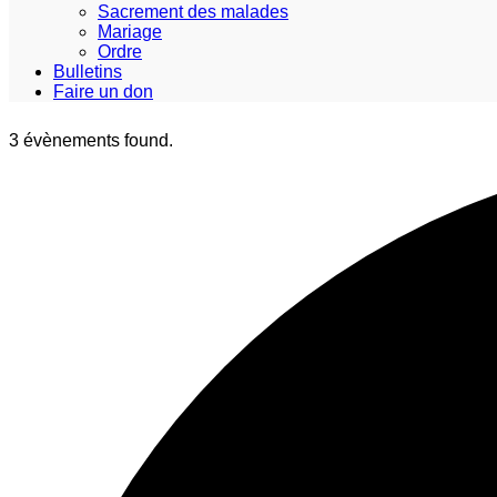
Sacrement des malades
Mariage
Ordre
Bulletins
Faire un don
3 évènements found.