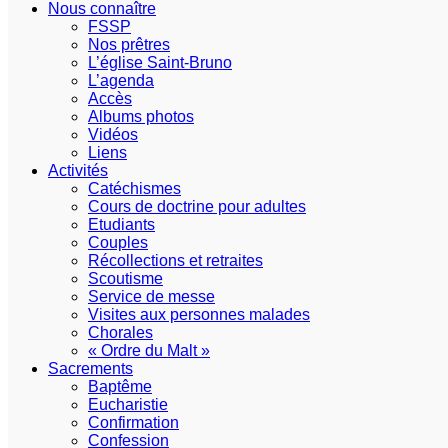
Nous connaître
FSSP
Nos prêtres
L’église Saint-Bruno
L’agenda
Accès
Albums photos
Vidéos
Liens
Activités
Catéchismes
Cours de doctrine pour adultes
Etudiants
Couples
Récollections et retraites
Scoutisme
Service de messe
Visites aux personnes malades
Chorales
« Ordre du Malt »
Sacrements
Baptême
Eucharistie
Confirmation
Confession