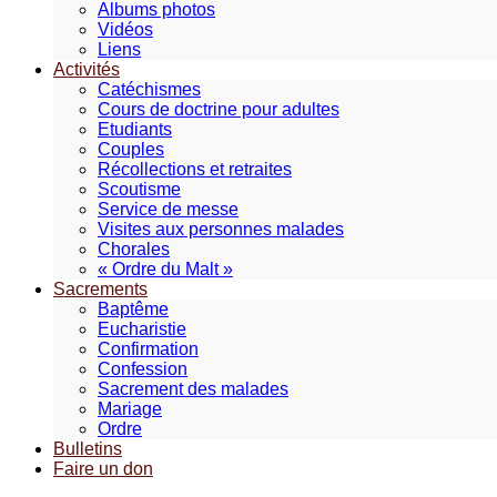
Albums photos
Vidéos
Liens
Activités
Catéchismes
Cours de doctrine pour adultes
Etudiants
Couples
Récollections et retraites
Scoutisme
Service de messe
Visites aux personnes malades
Chorales
« Ordre du Malt »
Sacrements
Baptême
Eucharistie
Confirmation
Confession
Sacrement des malades
Mariage
Ordre
Bulletins
Faire un don