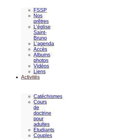
FSSP
Nos
prêtres
L’église
Saint-
Bruno
L’agenda
Accès
Albums
photos
Vidéos
Liens
Activités
Catéchismes
Cours
de
doctrine
pour
adultes
Etudiants
Couples