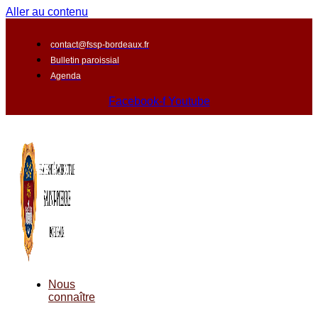
Aller au contenu
contact@fssp-bordeaux.fr
Bulletin paroissial
Agenda
Facebook-f
Youtube
Nous
connaître