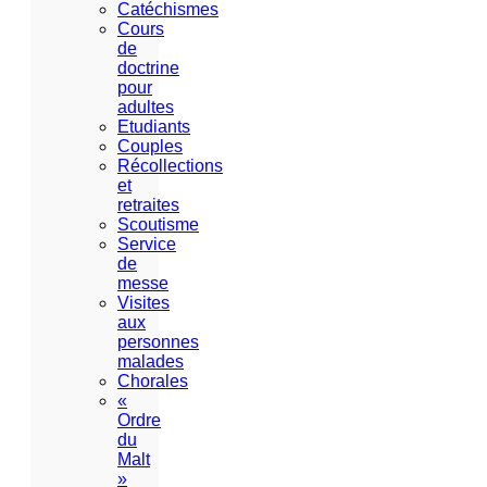
Catéchismes
Cours
de
doctrine
pour
adultes
Etudiants
Couples
Récollections
et
retraites
Scoutisme
Service
de
messe
Visites
aux
personnes
malades
Chorales
«
Ordre
du
Malt
»