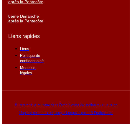
après la Pentecôte
8ème Dimanche
après la Pentecôte
Liens rapides
Liens
Politique de
confidentialité
Mentions
légales
©Fraternité Saint Pierre dans l'archidiocèse de Bordeaux 2018-2022
Maparoissesurinternet, conçu et proposé par 119 Productions.