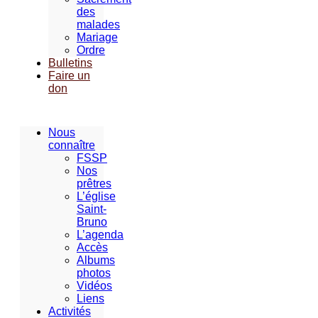
des
malades
Mariage
Ordre
Bulletins
Faire un
don
Nous
connaître
FSSP
Nos
prêtres
L’église
Saint-
Bruno
L’agenda
Accès
Albums
photos
Vidéos
Liens
Activités