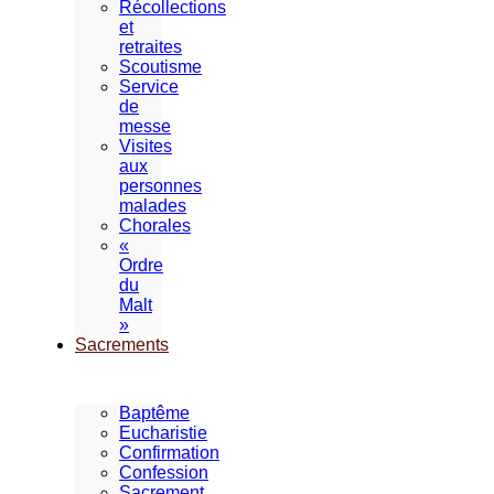
Récollections
et
retraites
Scoutisme
Service
de
messe
Visites
aux
personnes
malades
Chorales
«
Ordre
du
Malt
»
Sacrements
Baptême
Eucharistie
Confirmation
Confession
Sacrement