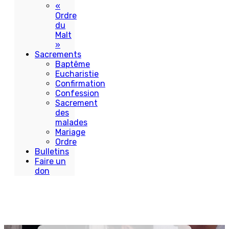
«
Ordre
du
Malt
»
Sacrements
Baptême
Eucharistie
Confirmation
Confession
Sacrement
des
malades
Mariage
Ordre
Bulletins
Faire un
don