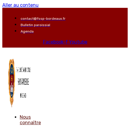
Aller au contenu
contact@fssp-bordeaux.fr
Bulletin paroissial
Agenda
Facebook-f
Youtube
Nous
connaître