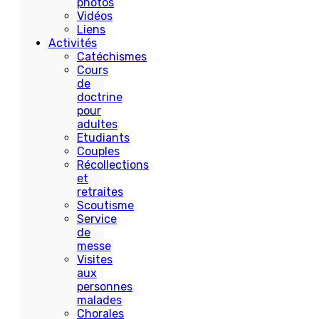
photos
Vidéos
Liens
Activités
Catéchismes
Cours
de
doctrine
pour
adultes
Etudiants
Couples
Récollections
et
retraites
Scoutisme
Service
de
messe
Visites
aux
personnes
malades
Chorales