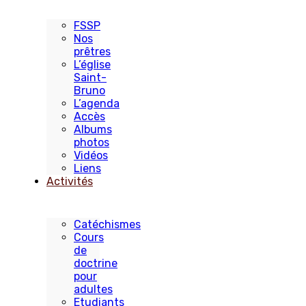
FSSP
Nos
prêtres
L’église
Saint-
Bruno
L’agenda
Accès
Albums
photos
Vidéos
Liens
Activités
Catéchismes
Cours
de
doctrine
pour
adultes
Etudiants