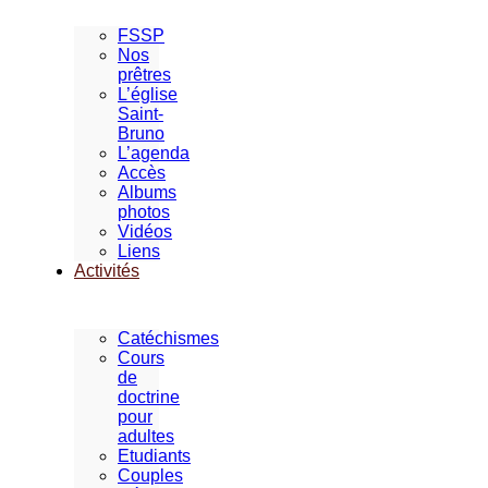
FSSP
Nos
prêtres
L’église
Saint-
Bruno
L’agenda
Accès
Albums
photos
Vidéos
Liens
Activités
Catéchismes
Cours
de
doctrine
pour
adultes
Etudiants
Couples