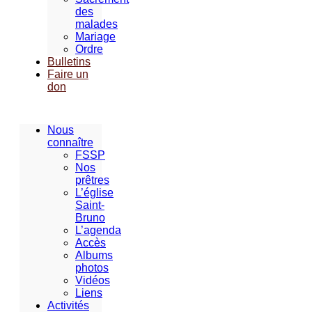
des
malades
Mariage
Ordre
Bulletins
Faire un
don
Nous
connaître
FSSP
Nos
prêtres
L’église
Saint-
Bruno
L’agenda
Accès
Albums
photos
Vidéos
Liens
Activités