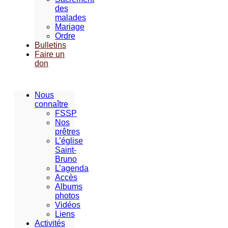
des
malades
Mariage
Ordre
Bulletins
Faire un
don
Nous
connaître
FSSP
Nos
prêtres
L’église
Saint-
Bruno
L’agenda
Accès
Albums
photos
Vidéos
Liens
Activités