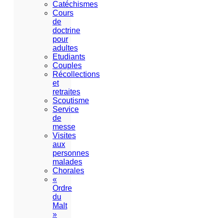
Catéchismes
Cours
de
doctrine
pour
adultes
Etudiants
Couples
Récollections
et
retraites
Scoutisme
Service
de
messe
Visites
aux
personnes
malades
Chorales
«
Ordre
du
Malt
»