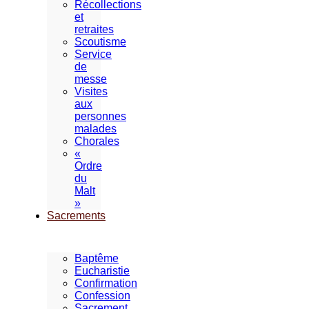
Récollections
et
retraites
Scoutisme
Service
de
messe
Visites
aux
personnes
malades
Chorales
«
Ordre
du
Malt
»
Sacrements
Baptême
Eucharistie
Confirmation
Confession
Sacrement