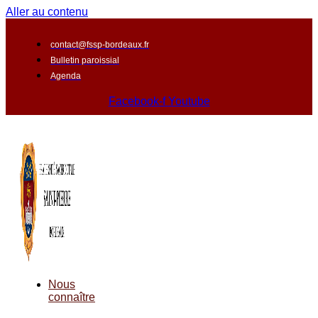
Aller au contenu
contact@fssp-bordeaux.fr
Bulletin paroissial
Agenda
Facebook-f
Youtube
Nous
connaître