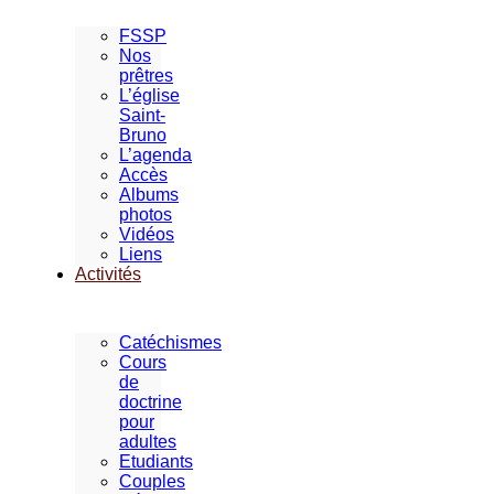
FSSP
Nos
prêtres
L’église
Saint-
Bruno
L’agenda
Accès
Albums
photos
Vidéos
Liens
Activités
Catéchismes
Cours
de
doctrine
pour
adultes
Etudiants
Couples