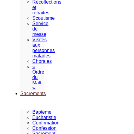
Récollections
et
retraites
Scoutisme
Service
de
messe
Visites
aux
personnes
malades
Chorales
«
Ordre
du
Malt
»
Sacrements
Baptême
Eucharistie
Confirmation
Confession
Sacrement