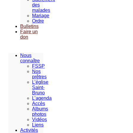
des
malades
Mariage
Ordre
Bulletins
Faire un
don
Nous
connaître
FSSP
Nos
prêtres
L’église
Saint-
Bruno
L’agenda
Accès
Albums
photos
Vidéos
Liens
Activités