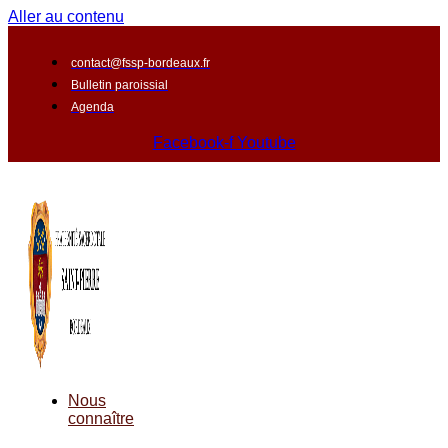
Aller au contenu
contact@fssp-bordeaux.fr
Bulletin paroissial
Agenda
Facebook-f
Youtube
Nous
connaître