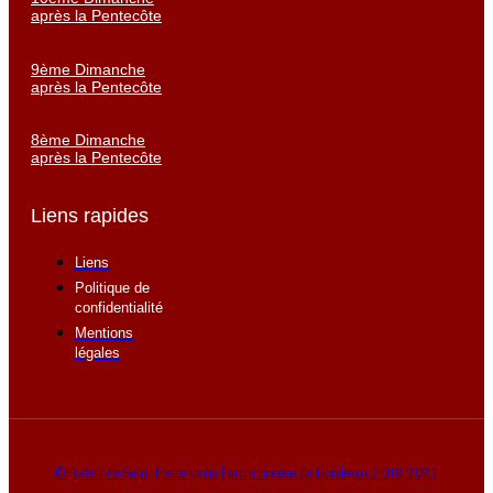
après la Pentecôte
9ème Dimanche
après la Pentecôte
8ème Dimanche
après la Pentecôte
Liens rapides
Liens
Politique de
confidentialité
Mentions
légales
©Fraternité Saint Pierre dans l'archidiocèse de Bordeaux 2018-2022