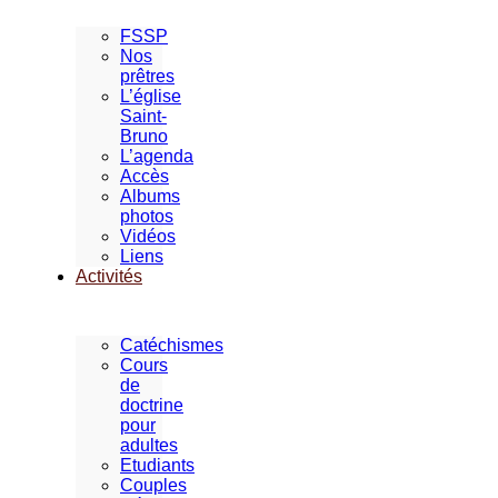
FSSP
Nos
prêtres
L’église
Saint-
Bruno
L’agenda
Accès
Albums
photos
Vidéos
Liens
Activités
Catéchismes
Cours
de
doctrine
pour
adultes
Etudiants
Couples