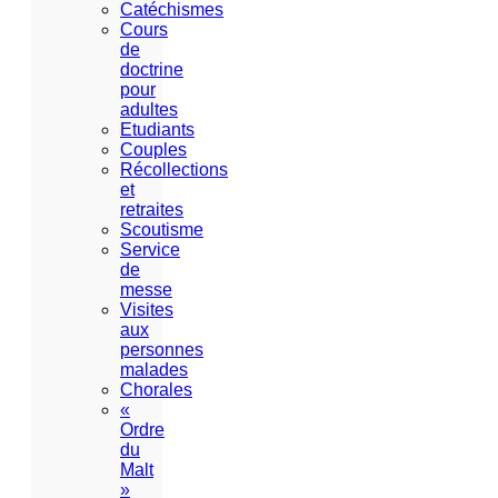
Catéchismes
Cours
de
doctrine
pour
adultes
Etudiants
Couples
Récollections
et
retraites
Scoutisme
Service
de
messe
Visites
aux
personnes
malades
Chorales
«
Ordre
du
Malt
»