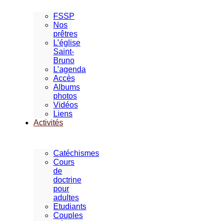
FSSP
Nos
prêtres
L’église
Saint-
Bruno
L’agenda
Accès
Albums
photos
Vidéos
Liens
Activités
Catéchismes
Cours
de
doctrine
pour
adultes
Etudiants
Couples