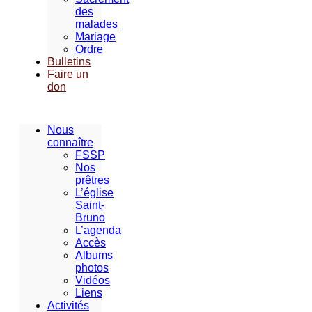
des
malades
Mariage
Ordre
Bulletins
Faire un
don
Nous
connaître
FSSP
Nos
prêtres
L’église
Saint-
Bruno
L’agenda
Accès
Albums
photos
Vidéos
Liens
Activités