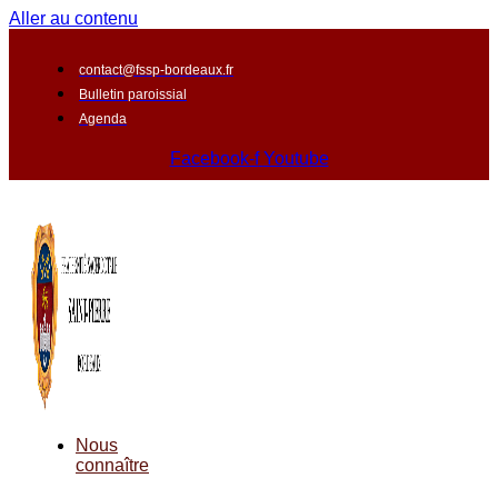
Aller au contenu
contact@fssp-bordeaux.fr
Bulletin paroissial
Agenda
Facebook-f
Youtube
Nous
connaître