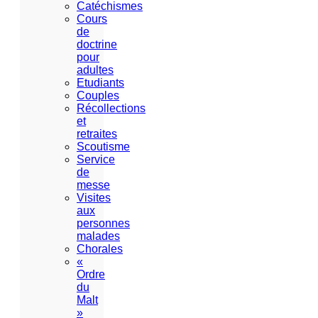
Catéchismes
Cours
de
doctrine
pour
adultes
Etudiants
Couples
Récollections
et
retraites
Scoutisme
Service
de
messe
Visites
aux
personnes
malades
Chorales
«
Ordre
du
Malt
»