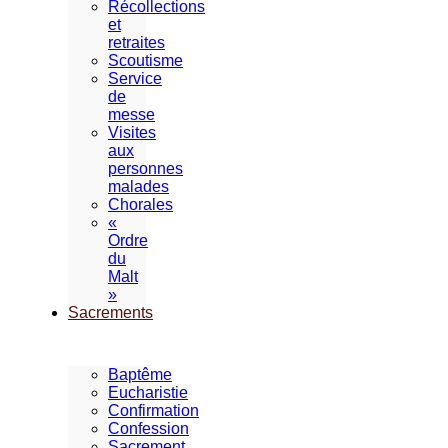
Récollections
et
retraites
Scoutisme
Service
de
messe
Visites
aux
personnes
malades
Chorales
«
Ordre
du
Malt
»
Sacrements
Baptême
Eucharistie
Confirmation
Confession
Sacrement