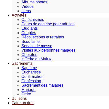
Albums photos
Vidéos
Liens
Activités
Catéchismes
Cours de doctrine pour adultes
Etudiants
Couples
Récollections et retraites
Scoutisme
Service de messe
Visites aux personnes malades
Chorales
« Ordre du Malt »
Sacrements
Baptême
Eucharistie
Confirmation
Confession
Sacrement des malades
Mariage
Ordre
Bulletins
Faire un don