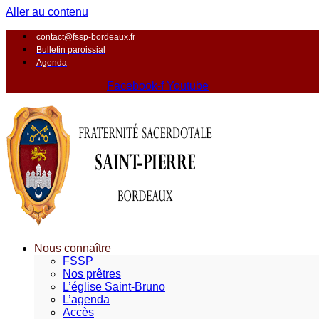
Aller au contenu
contact@fssp-bordeaux.fr
Bulletin paroissial
Agenda
Facebook-f
Youtube
Nous connaître
FSSP
Nos prêtres
L’église Saint-Bruno
L’agenda
Accès