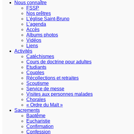
Nous connaître
FSSP
Nos prêtres
L’église Saint-Bruno
L’agenda
Accès
Albums photos
Vidéos
Liens
Activités
Catéchismes
Cours de doctrine pour adultes
Etudiants
Couples
Récollections et retraites
Scoutisme
Service de messe
Visites aux personnes malades
Chorales
« Ordre du Malt »
Sacrements
Baptême
Eucharistie
Confirmation
Confession