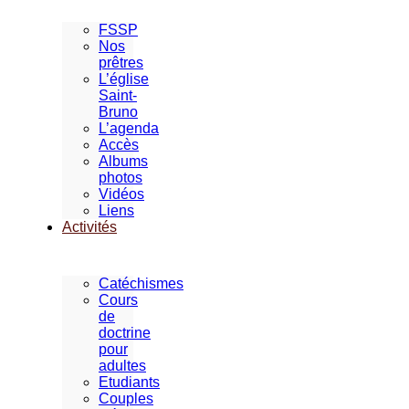
FSSP
Nos
prêtres
L’église
Saint-
Bruno
L’agenda
Accès
Albums
photos
Vidéos
Liens
Activités
Catéchismes
Cours
de
doctrine
pour
adultes
Etudiants
Couples