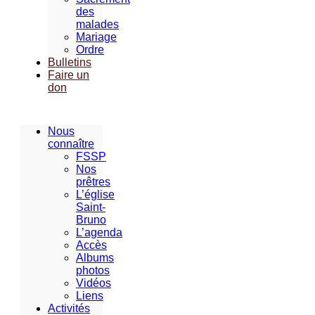
des
malades
Mariage
Ordre
Bulletins
Faire un
don
Nous
connaître
FSSP
Nos
prêtres
L’église
Saint-
Bruno
L’agenda
Accès
Albums
photos
Vidéos
Liens
Activités