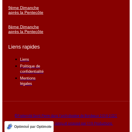
9ème Dimanche
après la Pentecôte
8ème Dimanche
après la Pentecôte
Liens rapides
Liens
Politique de
confidentialité
Mentions
légales
©Fraternité Saint Pierre dans l'archidiocèse de Bordeaux 2018-2022
Maparoissesurinternet, conçu et proposé par 119 Productions.
Optimisé par Optimole