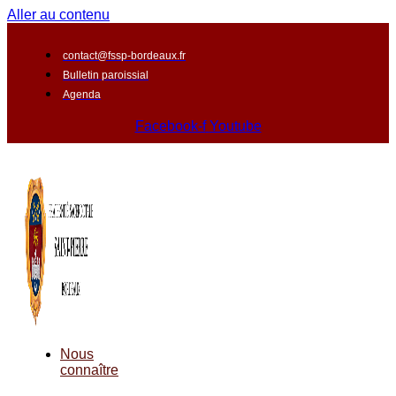
Aller au contenu
contact@fssp-bordeaux.fr
Bulletin paroissial
Agenda
Facebook-f
Youtube
Nous
connaître