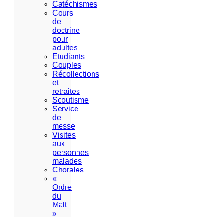
Catéchismes
Cours
de
doctrine
pour
adultes
Etudiants
Couples
Récollections
et
retraites
Scoutisme
Service
de
messe
Visites
aux
personnes
malades
Chorales
«
Ordre
du
Malt
»