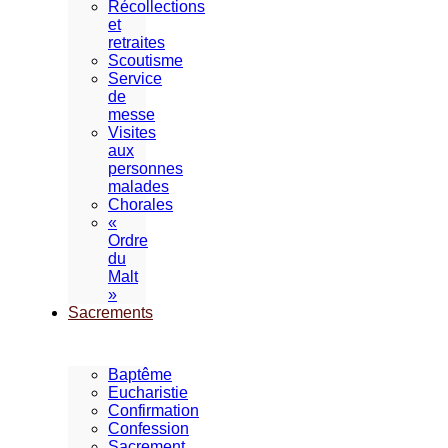
Récollections
et
retraites
Scoutisme
Service
de
messe
Visites
aux
personnes
malades
Chorales
«
Ordre
du
Malt
»
Sacrements
Baptême
Eucharistie
Confirmation
Confession
Sacrement