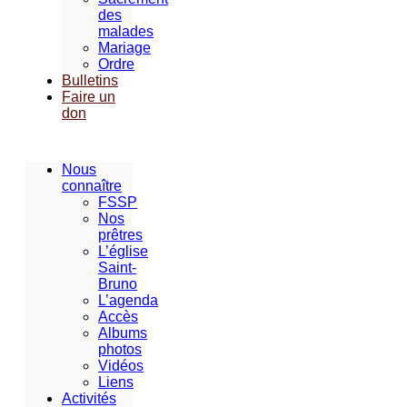
des
malades
Mariage
Ordre
Bulletins
Faire un
don
Nous
connaître
FSSP
Nos
prêtres
L’église
Saint-
Bruno
L’agenda
Accès
Albums
photos
Vidéos
Liens
Activités