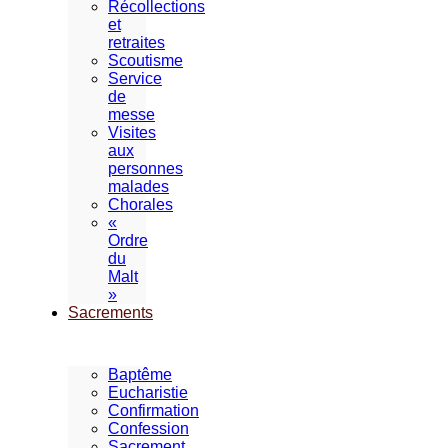
Récollections
et
retraites
Scoutisme
Service
de
messe
Visites
aux
personnes
malades
Chorales
«
Ordre
du
Malt
»
Sacrements
Baptême
Eucharistie
Confirmation
Confession
Sacrement