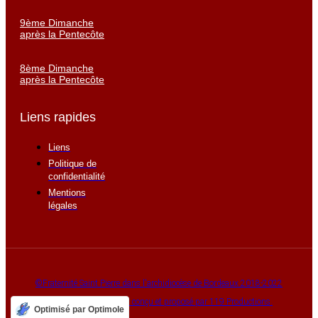
9ème Dimanche
après la Pentecôte
8ème Dimanche
après la Pentecôte
Liens rapides
Liens
Politique de
confidentialité
Mentions
légales
©Fraternité Saint Pierre dans l'archidiocèse de Bordeaux 2018-2022
Maparoissesurinternet, conçu et proposé par 119 Productions.
Optimisé par Optimole