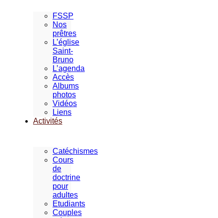
FSSP
Nos
prêtres
L’église
Saint-
Bruno
L’agenda
Accès
Albums
photos
Vidéos
Liens
Activités
Catéchismes
Cours
de
doctrine
pour
adultes
Etudiants
Couples