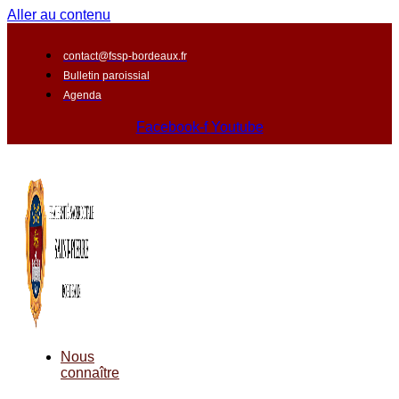
Aller au contenu
contact@fssp-bordeaux.fr
Bulletin paroissial
Agenda
Facebook-f
Youtube
Nous
connaître