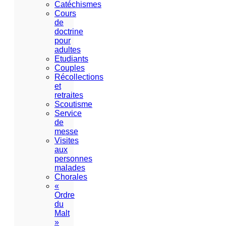
Catéchismes
Cours
de
doctrine
pour
adultes
Etudiants
Couples
Récollections
et
retraites
Scoutisme
Service
de
messe
Visites
aux
personnes
malades
Chorales
«
Ordre
du
Malt
»