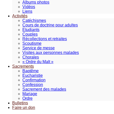
Albums photos
Vidéos
Liens
Activités
Catéchismes
Cours de doctrine pour adultes
Etudiants
Couples
Récollections et retraites
Scoutisme
Service de messe
Visites aux personnes malades
Chorales
« Ordre du Malt »
Sacrements
Baptême
Eucharistie
Confirmation
Confession
Sacrement des malades
Mariage
Ordre
Bulletins
Faire un don