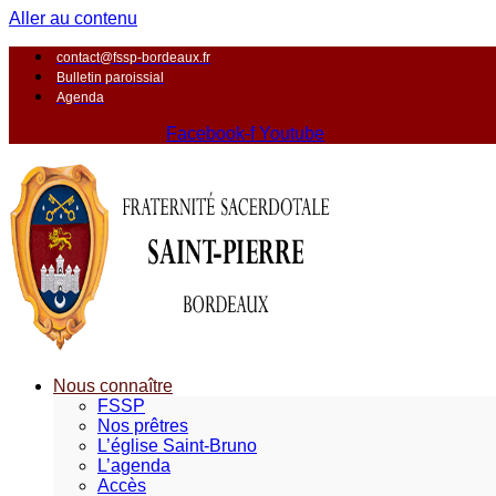
Aller au contenu
contact@fssp-bordeaux.fr
Bulletin paroissial
Agenda
Facebook-f
Youtube
Nous connaître
FSSP
Nos prêtres
L’église Saint-Bruno
L’agenda
Accès