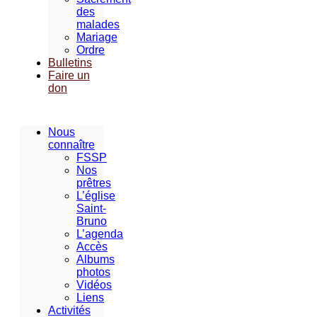
des
malades
Mariage
Ordre
Bulletins
Faire un
don
Nous
connaître
FSSP
Nos
prêtres
L’église
Saint-
Bruno
L’agenda
Accès
Albums
photos
Vidéos
Liens
Activités