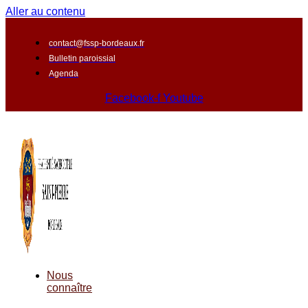
Aller au contenu
contact@fssp-bordeaux.fr
Bulletin paroissial
Agenda
Facebook-f
Youtube
Nous
connaître