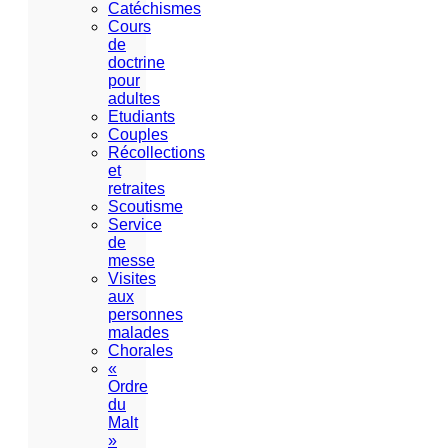
Catéchismes
Cours
de
doctrine
pour
adultes
Etudiants
Couples
Récollections
et
retraites
Scoutisme
Service
de
messe
Visites
aux
personnes
malades
Chorales
«
Ordre
du
Malt
»