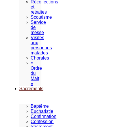
Récollections
et
retraites
Scoutisme
Service
de
messe
Visites
aux
personnes
malades
Chorales
«
Ordre
du
Malt
»
Sacrements
Baptême
Eucharistie
Confirmation
Confession
Sacrement