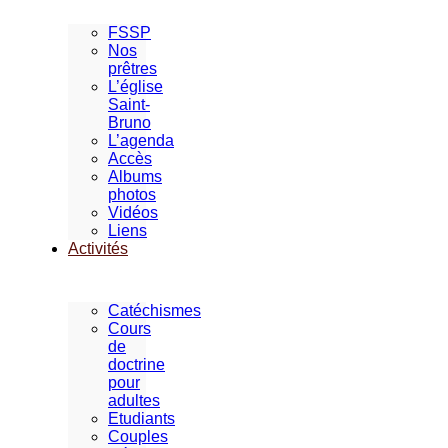
FSSP
Nos
prêtres
L’église
Saint-
Bruno
L’agenda
Accès
Albums
photos
Vidéos
Liens
Activités
Catéchismes
Cours
de
doctrine
pour
adultes
Etudiants
Couples