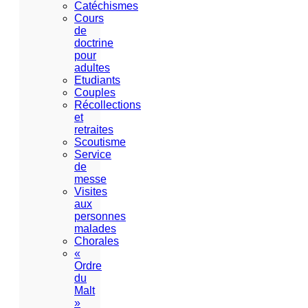
Catéchismes
Cours
de
doctrine
pour
adultes
Etudiants
Couples
Récollections
et
retraites
Scoutisme
Service
de
messe
Visites
aux
personnes
malades
Chorales
«
Ordre
du
Malt
»