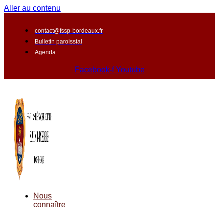
Aller au contenu
contact@fssp-bordeaux.fr
Bulletin paroissial
Agenda
Facebook-f
Youtube
Nous
connaître