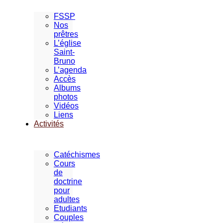
FSSP
Nos
prêtres
L’église
Saint-
Bruno
L’agenda
Accès
Albums
photos
Vidéos
Liens
Activités
Catéchismes
Cours
de
doctrine
pour
adultes
Etudiants
Couples