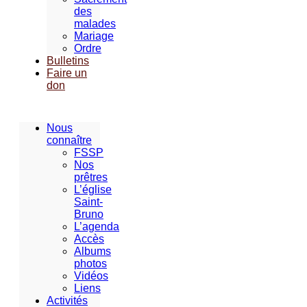
des
malades
Mariage
Ordre
Bulletins
Faire un
don
Nous
connaître
FSSP
Nos
prêtres
L’église
Saint-
Bruno
L’agenda
Accès
Albums
photos
Vidéos
Liens
Activités