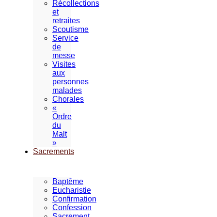
Récollections
et
retraites
Scoutisme
Service
de
messe
Visites
aux
personnes
malades
Chorales
«
Ordre
du
Malt
»
Sacrements
Baptême
Eucharistie
Confirmation
Confession
Sacrement