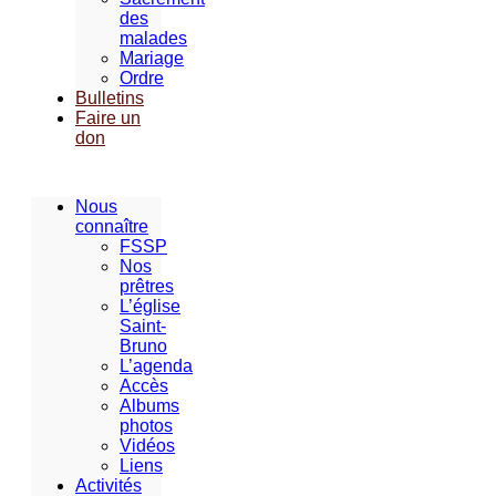
des
malades
Mariage
Ordre
Bulletins
Faire un
don
Nous
connaître
FSSP
Nos
prêtres
L’église
Saint-
Bruno
L’agenda
Accès
Albums
photos
Vidéos
Liens
Activités