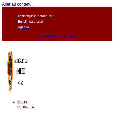
Aller au contenu
contact@fssp-bordeaux.fr
Bulletin paroissial
Agenda
Facebook-f
Youtube
Nous
connaître