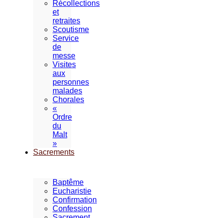
Récollections
et
retraites
Scoutisme
Service
de
messe
Visites
aux
personnes
malades
Chorales
«
Ordre
du
Malt
»
Sacrements
Baptême
Eucharistie
Confirmation
Confession
Sacrement