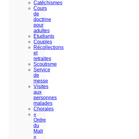
Catéchismes
Cours
de
doctrine
pour
adultes
Etudiants
Couples
Récollections
et
retraites
Scoutisme
Service
de
messe
Visites
aux
personnes
malades
Chorales
«
Ordre
du
Malt
»