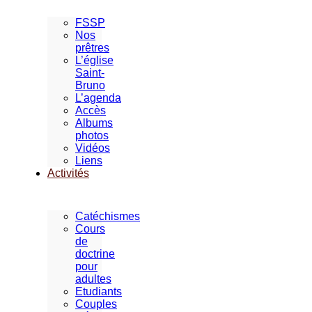
FSSP
Nos
prêtres
L’église
Saint-
Bruno
L’agenda
Accès
Albums
photos
Vidéos
Liens
Activités
Catéchismes
Cours
de
doctrine
pour
adultes
Etudiants
Couples