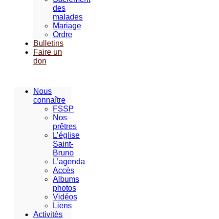
des
malades
Mariage
Ordre
Bulletins
Faire un
don
Nous
connaître
FSSP
Nos
prêtres
L’église
Saint-
Bruno
L’agenda
Accès
Albums
photos
Vidéos
Liens
Activités