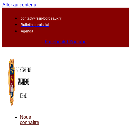
Aller au contenu
contact@fssp-bordeaux.fr
Bulletin paroissial
Agenda
Facebook-f
Youtube
Nous
connaître