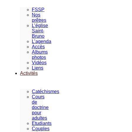
FSSP
Nos
prêtres
L’église
Saint-
Bruno
L’agenda
Accès
Albums
photos
Vidéos
Liens
Activités
Catéchismes
Cours
de
doctrine
pour
adultes
Etudiants
Couples