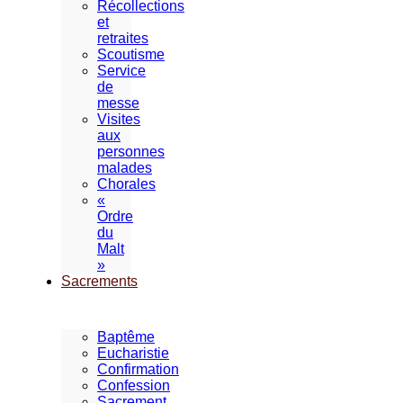
Récollections
et
retraites
Scoutisme
Service
de
messe
Visites
aux
personnes
malades
Chorales
«
Ordre
du
Malt
»
Sacrements
Baptême
Eucharistie
Confirmation
Confession
Sacrement