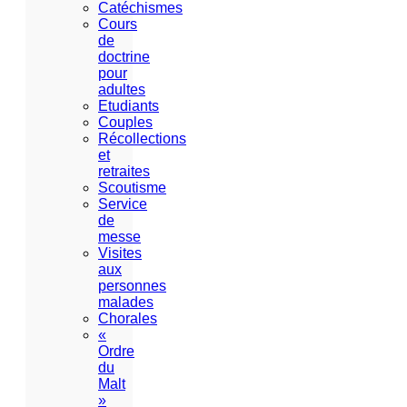
Catéchismes
Cours
de
doctrine
pour
adultes
Etudiants
Couples
Récollections
et
retraites
Scoutisme
Service
de
messe
Visites
aux
personnes
malades
Chorales
«
Ordre
du
Malt
»