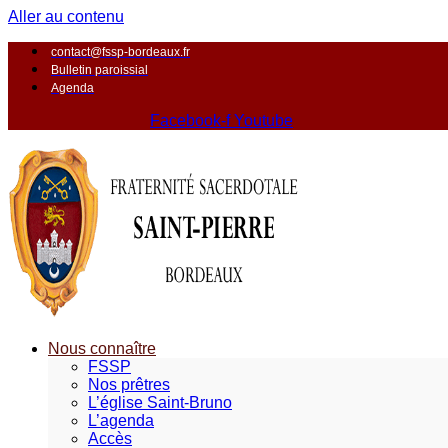
Aller au contenu
contact@fssp-bordeaux.fr
Bulletin paroissial
Agenda
Facebook-f
Youtube
Nous connaître
FSSP
Nos prêtres
L’église Saint-Bruno
L’agenda
Accès