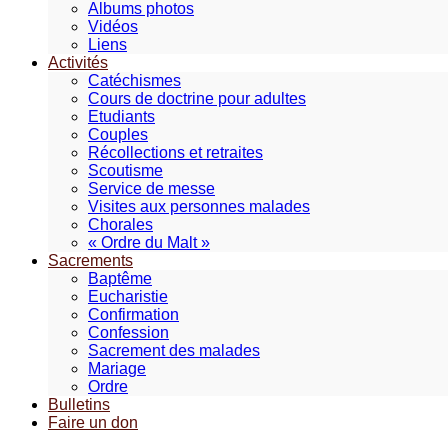
Albums photos
Vidéos
Liens
Activités
Catéchismes
Cours de doctrine pour adultes
Etudiants
Couples
Récollections et retraites
Scoutisme
Service de messe
Visites aux personnes malades
Chorales
« Ordre du Malt »
Sacrements
Baptême
Eucharistie
Confirmation
Confession
Sacrement des malades
Mariage
Ordre
Bulletins
Faire un don