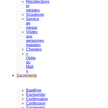
Récollections
et
retraites
Scoutisme
Service
de
messe
Visites
aux
personnes
malades
Chorales
«
Ordre
du
Malt
»
Sacrements
Baptême
Eucharistie
Confirmation
Confession
Sacrement