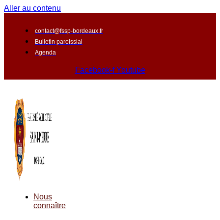
Aller au contenu
contact@fssp-bordeaux.fr
Bulletin paroissial
Agenda
Facebook-f
Youtube
Nous
connaître