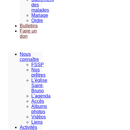
des
malades
Mariage
Ordre
Bulletins
Faire un
don
Nous
connaître
FSSP
Nos
prêtres
L’église
Saint-
Bruno
L’agenda
Accès
Albums
photos
Vidéos
Liens
Activités