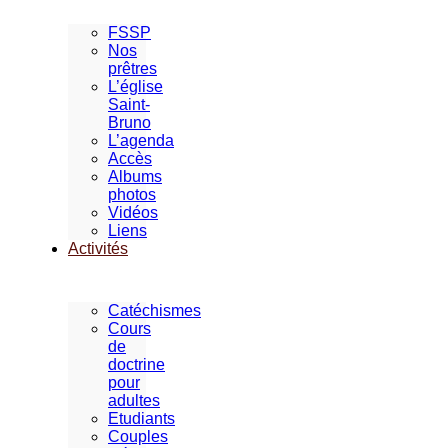
FSSP
Nos
prêtres
L’église
Saint-
Bruno
L’agenda
Accès
Albums
photos
Vidéos
Liens
Activités
Catéchismes
Cours
de
doctrine
pour
adultes
Etudiants
Couples