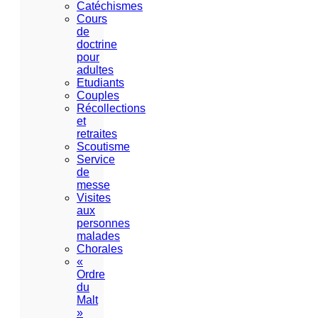
Catéchismes
Cours
de
doctrine
pour
adultes
Etudiants
Couples
Récollections
et
retraites
Scoutisme
Service
de
messe
Visites
aux
personnes
malades
Chorales
«
Ordre
du
Malt
»