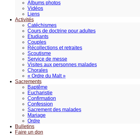
Albums photos
Vidéos
Liens
Activités
Catéchismes
Cours de doctrine pour adultes
Etudiants
Couples
Récollections et retraites
Scoutisme
Service de messe
Visites aux personnes malades
Chorales
« Ordre du Malt »
Sacrements
Baptême
Eucharistie
Confirmation
Confession
Sacrement des malades
Mariage
Ordre
Bulletins
Faire un don