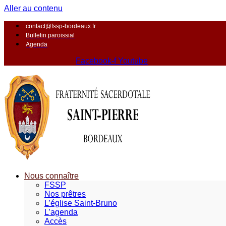
Aller au contenu
contact@fssp-bordeaux.fr
Bulletin paroissial
Agenda
Facebook-f
Youtube
Nous connaître
FSSP
Nos prêtres
L’église Saint-Bruno
L’agenda
Accès