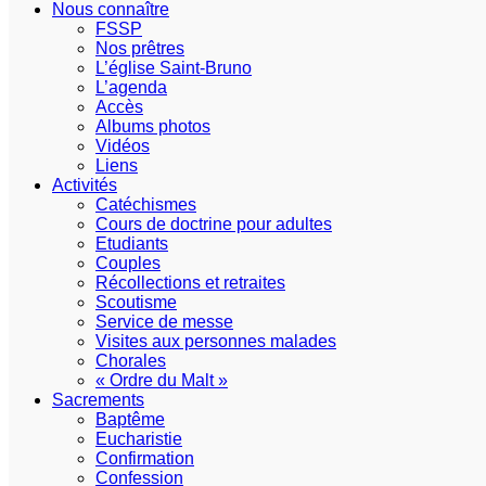
Nous connaître
FSSP
Nos prêtres
L’église Saint-Bruno
L’agenda
Accès
Albums photos
Vidéos
Liens
Activités
Catéchismes
Cours de doctrine pour adultes
Etudiants
Couples
Récollections et retraites
Scoutisme
Service de messe
Visites aux personnes malades
Chorales
« Ordre du Malt »
Sacrements
Baptême
Eucharistie
Confirmation
Confession