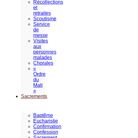
Récollections
et
retraites
Scoutisme
Service
de
messe
Visites
aux
personnes
malades
Chorales
«
Ordre
du
Malt
»
Sacrements
Baptême
Eucharistie
Confirmation
Confession
Sacrement