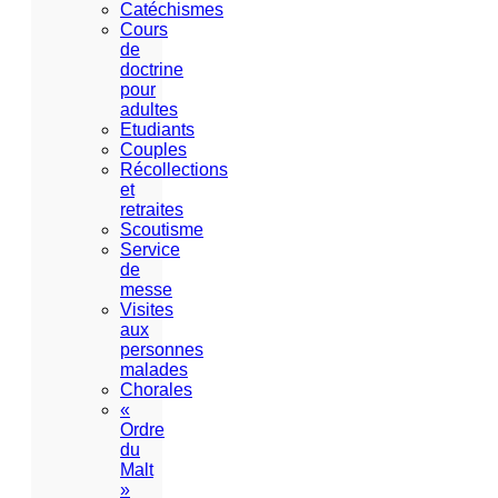
Catéchismes
Cours
de
doctrine
pour
adultes
Etudiants
Couples
Récollections
et
retraites
Scoutisme
Service
de
messe
Visites
aux
personnes
malades
Chorales
«
Ordre
du
Malt
»