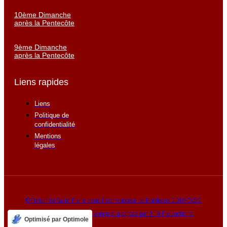
10ème Dimanche
après la Pentecôte
9ème Dimanche
après la Pentecôte
Liens rapides
Liens
Politique de
confidentialité
Mentions
légales
©Fraternité Saint Pierre dans l'archidiocèse de Bordeaux 2018-2022
Maparoissesurinternet, conçu et proposé par 119 Productions.
Optimisé par Optimole