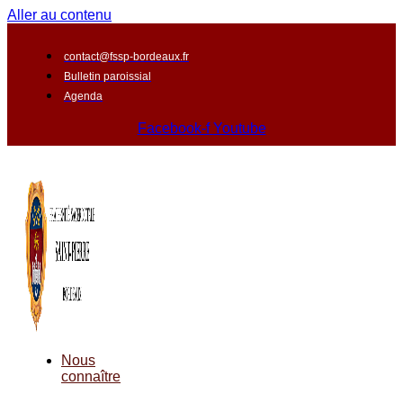
Aller au contenu
contact@fssp-bordeaux.fr
Bulletin paroissial
Agenda
Facebook-f
Youtube
Nous
connaître