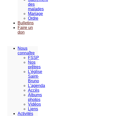
des
malades
Mariage
Ordre
Bulletins
Faire un
don
Nous
connaître
FSSP
Nos
prêtres
L’église
Saint-
Bruno
L’agenda
Accès
Albums
photos
Vidéos
Liens
Activités