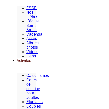
FSSP
Nos
prêtres
L’église
Saint-
Bruno
L’agenda
Accès
Albums
photos
Vidéos
Liens
Activités
Catéchismes
Cours
de
doctrine
pour
adultes
Etudiants
Couples