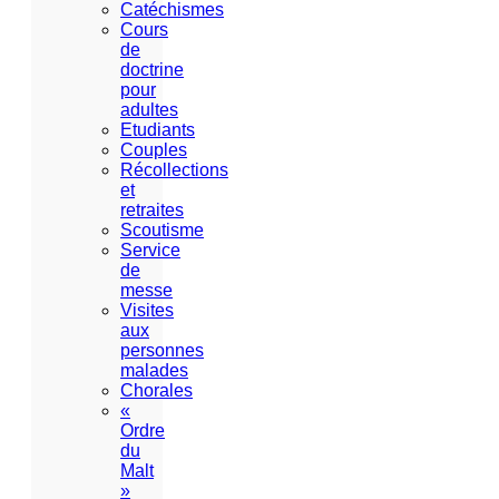
Catéchismes
Cours
de
doctrine
pour
adultes
Etudiants
Couples
Récollections
et
retraites
Scoutisme
Service
de
messe
Visites
aux
personnes
malades
Chorales
«
Ordre
du
Malt
»