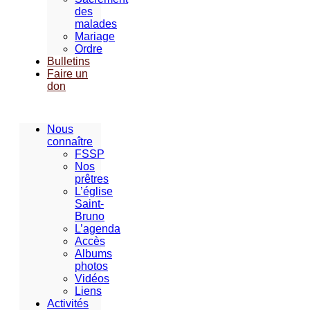
des
malades
Mariage
Ordre
Bulletins
Faire un
don
Nous
connaître
FSSP
Nos
prêtres
L’église
Saint-
Bruno
L’agenda
Accès
Albums
photos
Vidéos
Liens
Activités