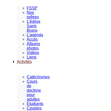
FSSP
Nos
prêtres
L’église
Saint-
Bruno
L’agenda
Accès
Albums
photos
Vidéos
Liens
Activités
Catéchismes
Cours
de
doctrine
pour
adultes
Etudiants
Couples