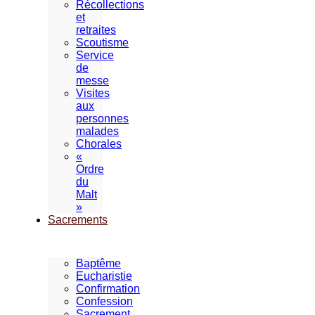
Récollections
et
retraites
Scoutisme
Service
de
messe
Visites
aux
personnes
malades
Chorales
«
Ordre
du
Malt
»
Sacrements
Baptême
Eucharistie
Confirmation
Confession
Sacrement