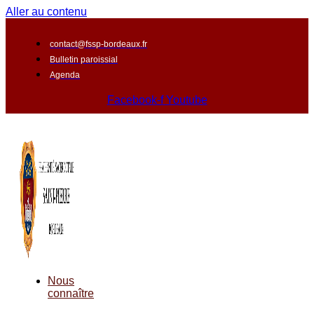
Aller au contenu
contact@fssp-bordeaux.fr
Bulletin paroissial
Agenda
Facebook-f
Youtube
Nous
connaître