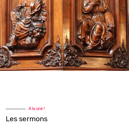
A la une !
Les sermons