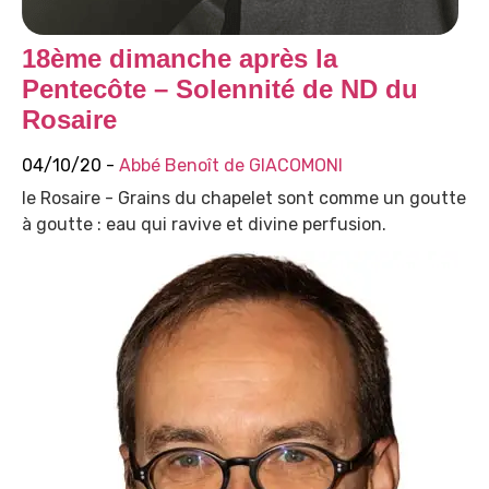
18ème dimanche après la
Pentecôte – Solennité de ND du
Rosaire
04/10/20 -
Abbé Benoît de GIACOMONI
le Rosaire - Grains du chapelet sont comme un goutte
à goutte : eau qui ravive et divine perfusion.