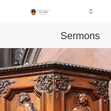
Nous connaître
Sermons