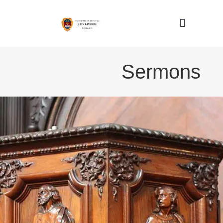
Nous connaître
Sermons