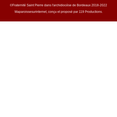
©Fraternité Saint Pierre dans l'archidiocèse de Bordeaux 2018-2022
Maparoissesurinternet, conçu et proposé par 119 Productions.