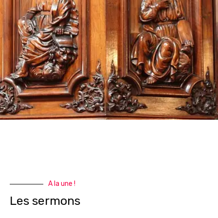
A la une !
Les sermons