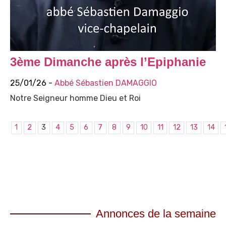
3ème Dimanche après l’Epiphanie
25/01/26 -
Abbé Sébastien DAMAGGIO
Notre Seigneur homme Dieu et Roi
1
2
3
4
5
6
7
8
9
10
11
12
13
14
Annonces de la semaine