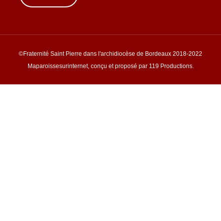
©Fraternité Saint Pierre dans l'archidiocèse de Bordeaux 2018-2022
Maparoissesurinternet, conçu et proposé par 119 Productions.