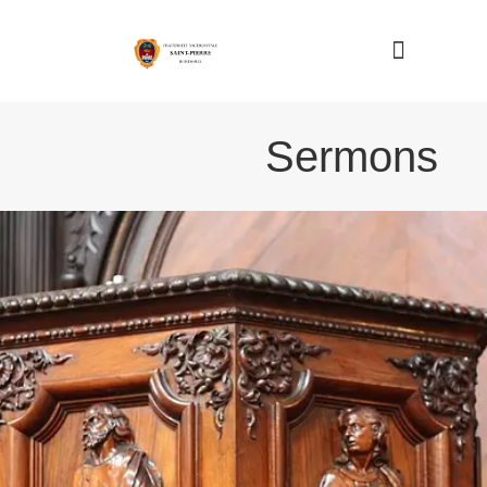
Nous connaître
Sermons