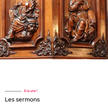
A la une !
Les sermons