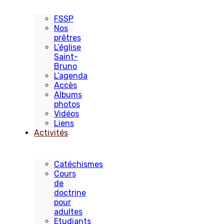
FSSP
Nos
prêtres
L’église
Saint-
Bruno
L’agenda
Accès
Albums
photos
Vidéos
Liens
Activités
Catéchismes
Cours
de
doctrine
pour
adultes
Etudiants