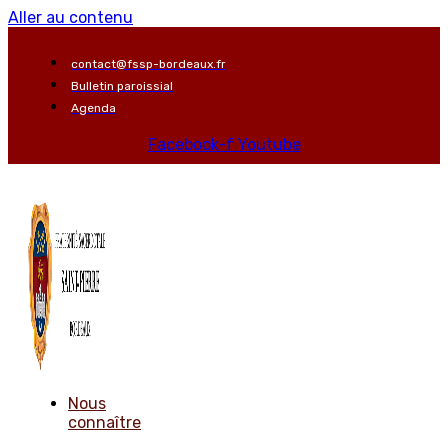
Aller au contenu
contact@fssp-bordeaux.fr
Bulletin paroissial
Agenda
Facebook-f
Youtube
Nous
connaître