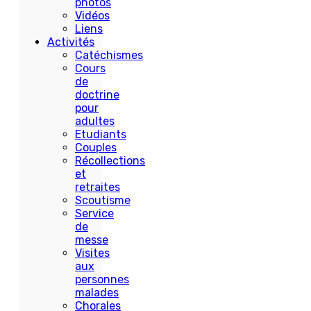
photos
Vidéos
Liens
Activités
Catéchismes
Cours
de
doctrine
pour
adultes
Etudiants
Couples
Récollections
et
retraites
Scoutisme
Service
de
messe
Visites
aux
personnes
malades
Chorales