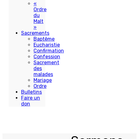
«
Ordre
du
Malt
»
Sacrements
Baptême
Eucharistie
Confirmation
Confession
Sacrement
des
malades
Mariage
Ordre
Bulletins
Faire un
don