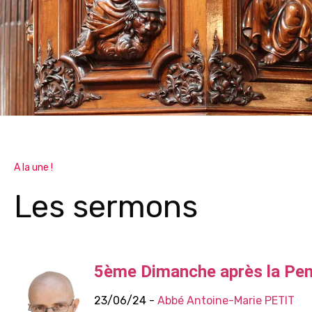
A la une !
Les sermons
5ème Dimanche après la Pe
23/06/24 -
Abbé Antoine-Marie PETIT