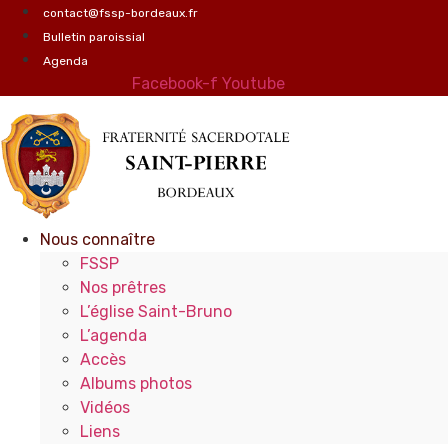
Aller
contact@fssp-bordeaux.fr
au
Bulletin paroissial
contenu
Agenda
Facebook-f
Youtube
Nous connaître
FSSP
Nos prêtres
L’église Saint-Bruno
L’agenda
Accès
Albums photos
Vidéos
Liens