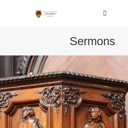
Nous connaître
Sermons