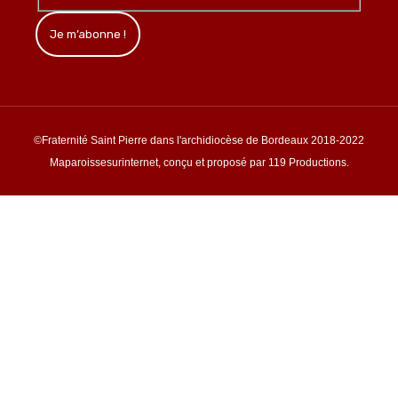
©Fraternité Saint Pierre dans l'archidiocèse de Bordeaux 2018-2022
Maparoissesurinternet, conçu et proposé par 119 Productions.