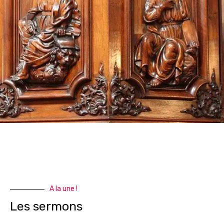
A la une !
Les sermons