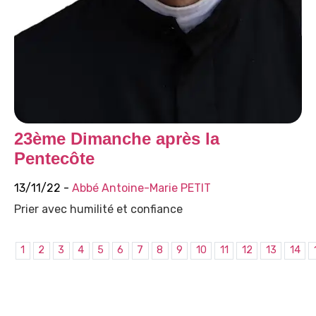
23ème Dimanche après la
Pentecôte
13/11/22 -
Abbé Antoine-Marie PETIT
Prier avec humilité et confiance
1
2
3
4
5
6
7
8
9
10
11
12
13
14