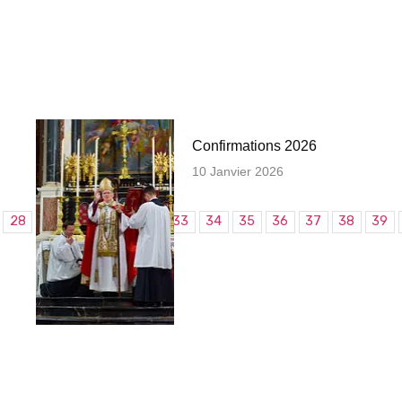
Confirmations 2026
10 Janvier 2026
28
29
30
31
32
33
34
35
36
37
38
39