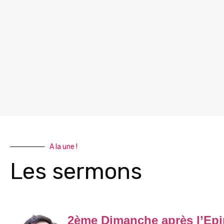
A la une !
Les sermons
2ème Dimanche après l’Epi