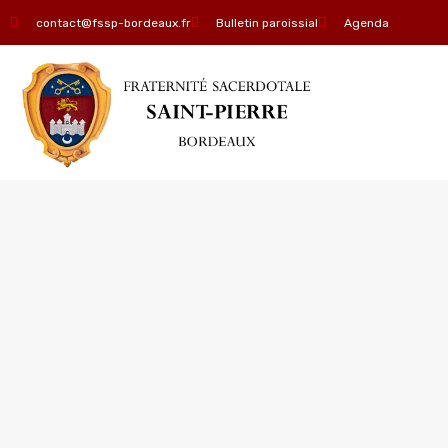
contact@fssp-bordeaux.fr
Bulletin paroissial
Agenda