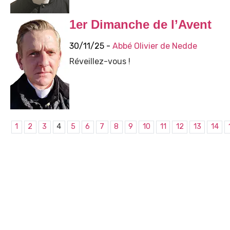
1er Dimanche de l’Avent
30/11/25 -
Abbé Olivier de Nedde
Réveillez-vous !
1
2
3
4
5
6
7
8
9
10
11
12
13
14