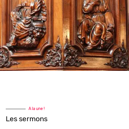
A la une !
Les sermons