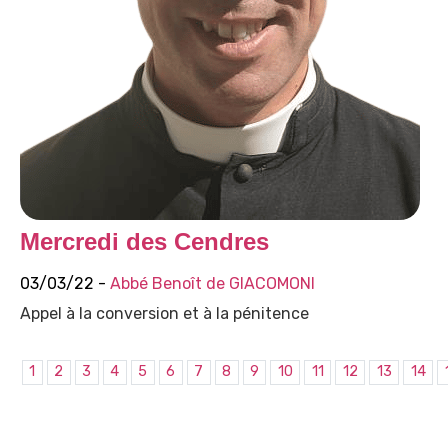
Mercredi des Cendres
03/03/22 -
Abbé Benoît de GIACOMONI
Appel à la conversion et à la pénitence
1
2
3
4
5
6
7
8
9
10
11
12
13
14