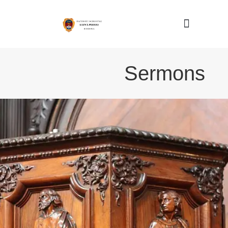
Nous connaître
Sermons