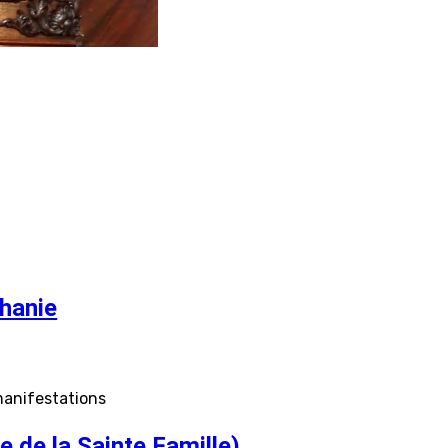
hanie
 manifestations
e de la Sainte Famille)