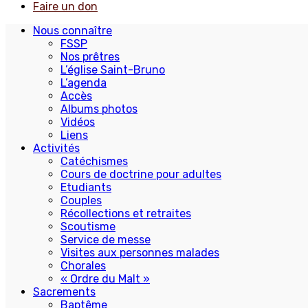
Faire un don
Nous connaître
FSSP
Nos prêtres
L’église Saint-Bruno
L’agenda
Accès
Albums photos
Vidéos
Liens
Activités
Catéchismes
Cours de doctrine pour adultes
Etudiants
Couples
Récollections et retraites
Scoutisme
Service de messe
Visites aux personnes malades
Chorales
« Ordre du Malt »
Sacrements
Baptême