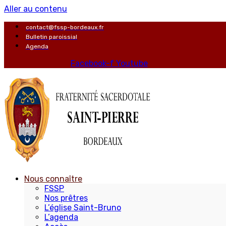
Aller au contenu
contact@fssp-bordeaux.fr
Bulletin paroissial
Agenda
Facebook-f
Youtube
Nous connaître
FSSP
Nos prêtres
L’église Saint-Bruno
L’agenda