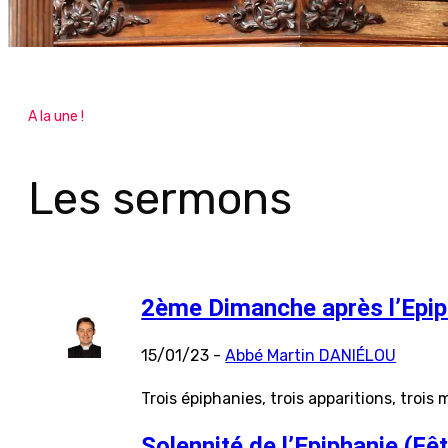
A la une !
Les sermons
2ème Dimanche après l’Epip
15/01/23 -
Abbé Martin DANIÉLOU
Trois épiphanies, trois apparitions, trois
Solennité de l’Epiphanie (Fêt