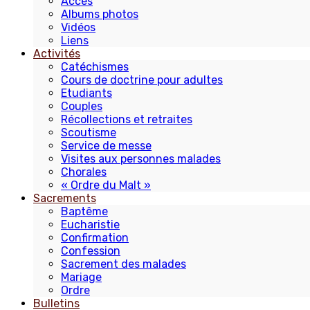
Accès
Albums photos
Vidéos
Liens
Activités
Catéchismes
Cours de doctrine pour adultes
Etudiants
Couples
Récollections et retraites
Scoutisme
Service de messe
Visites aux personnes malades
Chorales
« Ordre du Malt »
Sacrements
Baptême
Eucharistie
Confirmation
Confession
Sacrement des malades
Mariage
Ordre
Bulletins